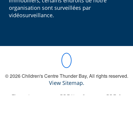
immobiliers, certains endroits de notre
organisation sont surveillées par
vidéosurveillance.
© 2026 Children's Centre Thunder Bay, All rights reserved.
View Sitemap.
This website contains .PDF files. Can't view .PDFs?
Download Adobe Acrobat Reader for free
(external link)