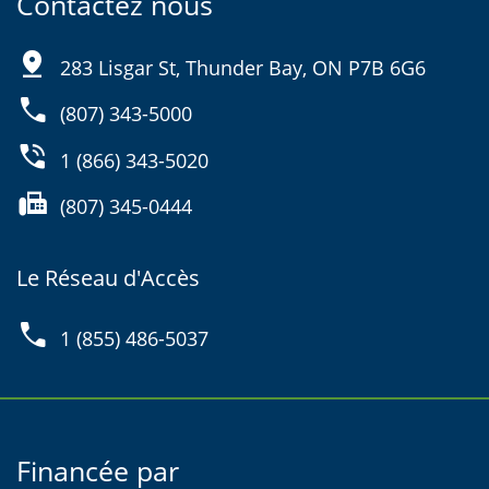
Contactez nous
pin_drop
283 Lisgar St, Thunder Bay, ON P7B 6G6
phone
(807) 343-5000
phone_in_talk
1 (866) 343-5020
fax
(807) 345-0444
Le Réseau d'Accès
phone
1 (855) 486-5037
Financée par